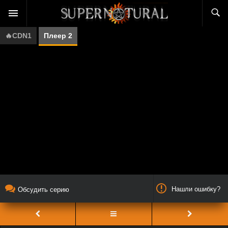
🔥CDN1
Плеер 2
Нашли ошибку?
Обсудить серию