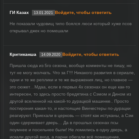
ГИ Казах
Войдите, чтобы ответить
13.01.2021
Не показали чудовищ типо боялся люси который хуже псов
открывал джек но помешали
Критиканша
Войдите, чтобы ответить
14.09.2020
Пришла сюда из 5го сезона, вообще комменты не пишу, но
тут не могу молчать. Что за Г!!! Никакого развития в сериале,
одни и те же реплики и те же выражения лиц, но главное —
это сюжет…Мдаа, если в первых 4х сезонах он еще как-то
интересен, то здесь просто бредятина с Сэмом и Дином из
другой вселенной на какой-то дурацкой машинке.. Просто
постирония какая-то, и настоящие Винчестеры по-дурацки
реагируют. Приехали в церковь — стоят как истуканы, а Сэм
один сдерживает дверь… Да в прошлых сезонах псы
поумнее и посильнее были! Не ломились в одну дверь, а
искали другой вход, а парни обегали всё помещение,