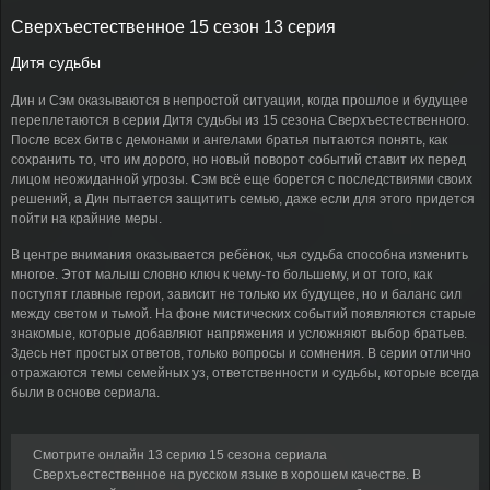
Сверхъестественное 15 сезон 13 серия
Дитя судьбы
Дин и Сэм оказываются в непростой ситуации, когда прошлое и будущее
переплетаются в серии Дитя судьбы из 15 сезона Сверхъестественного.
После всех битв с демонами и ангелами братья пытаются понять, как
сохранить то, что им дорого, но новый поворот событий ставит их перед
лицом неожиданной угрозы. Сэм всё еще борется с последствиями своих
решений, а Дин пытается защитить семью, даже если для этого придется
пойти на крайние меры.
В центре внимания оказывается ребёнок, чья судьба способна изменить
многое. Этот малыш словно ключ к чему-то большему, и от того, как
поступят главные герои, зависит не только их будущее, но и баланс сил
между светом и тьмой. На фоне мистических событий появляются старые
знакомые, которые добавляют напряжения и усложняют выбор братьев.
Здесь нет простых ответов, только вопросы и сомнения. В серии отлично
отражаются темы семейных уз, ответственности и судьбы, которые всегда
были в основе сериала.
Смотрите онлайн 13 серию 15 сезона сериала
Сверхъестественное на русском языке в хорошем качестве. В