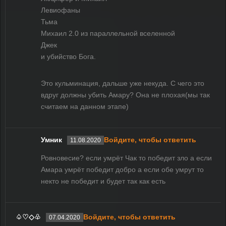
Левиофаны
Тьма
Михаил 2.0 из параллельной вселенной
Джек
и убийство Бога.
Это кульминация, дальше уже некуда. С чего это
вдруг должны убить Амару? Она не плохая(мы так
считаем на данном этапе)
Умник
Войдите, чтобы ответить
11.08.2020
Ровновесие? если умрёт Чак то победит зло а если
Амара умрёт победит добро а если обе умрут то
некто не победит и будет так как есть
♤♡◇♧
Войдите, чтобы ответить
07.04.2020