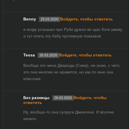
Benny
Войдите, чтобы ответить
25.03.2020
я когда услышал про Руби думал во щас Кэти увижу,
а тут опять эту бабу противную показали
Tessa
Войдите, чтобы ответить
26.03.2020
Вообще это жена Джареда (Сэма), не знаю, с чего
это она многим не нравится, но как по мне она
классная
Без разницы
Войдите, чтобы
26.03.2020
ответить
Ну, вообще-то она супруга Дженсена. И вполне
ничего.