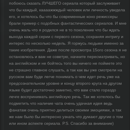
побоюсь сказать ЛУЧШЕГО сериала который заслуживает
что бы каждый, каааажжждый человек или личность увидела
его, и хотелось бы что бы современные коно режиссеры
брали пример с подобных фантастичесских сериалов. И мне
очень жаль что я родился не в то поколение что бы ждать
выхода каждой серии с первого сезона, сохраняя интригу и
интерес по несколько недель. Я горжусь людьми именно за
такие изобретения. Даже после просмотра 15ого сезона я не
остановлюсь и вам не советую, начните пересматривать, но
на английском и не бойтесь того вы ничего не поймете это
не страшно главное слушать, а так как вы уже смотрели на
русском вам буде легче понимать о чем идет речь уже на
предсознательном уровне и концу второго круга на другом
языке будет достаточно заметно, что вам стало гораздо
лечге воспринимать английскую речь. Так же хотелось бы
подметить что наличие чата очень удачная идея ведь
фанатам очень приятно делиться своими эмоциями, а так
же нам было бы интересно узнать что думают другие о том
или ином аспекте сериала. P.S. Спасибо за внимание)