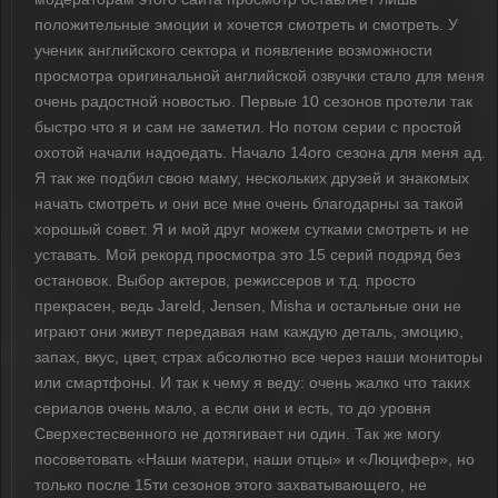
положительные эмоции и хочется смотреть и смотреть. У
ученик английского сектора и появление возможности
просмотра оригинальной английской озвучки стало для меня
очень радостной новостью. Первые 10 сезонов протели так
быстро что я и сам не заметил. Но потом серии с простой
охотой начали надоедать. Начало 14ого сезона для меня ад.
Я так же подбил свою маму, нескольких друзей и знакомых
начать смотреть и они все мне очень благодарны за такой
хорошый совет. Я и мой друг можем сутками смотреть и не
уставать. Мой рекорд просмотра это 15 серий подряд без
остановок. Выбор актеров, режиссеров и т.д. просто
прекрасен, ведь Jareld, Jensen, Misha и остальные они не
играют они живут передавая нам каждую деталь, эмоцию,
запах, вкус, цвет, страх абсолютно все через наши мониторы
или смартфоны. И так к чему я веду: очень жалко что таких
сериалов очень мало, а если они и есть, то до уровня
Сверхестесвенного не дотягивает ни один. Так же могу
посоветовать «Наши матери, наши отцы» и «Люцифер», но
только после 15ти сезонов этого захватывающего, не