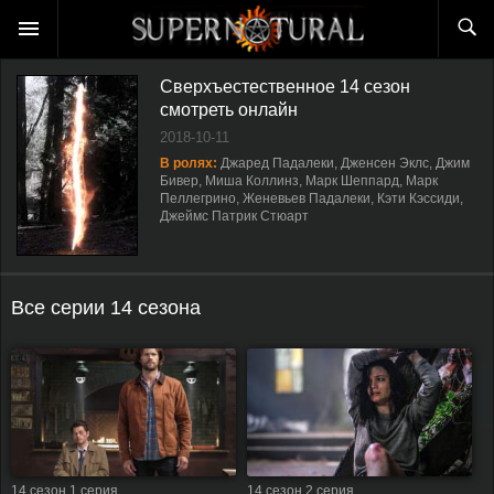
Сверхъестественное 14 сезон
смотреть онлайн
2018-10-11
В ролях:
Джаред Падалеки, Дженсен Эклс, Джим
Бивер, Миша Коллинз, Марк Шеппард, Марк
Пеллегрино, Женевьев Падалеки, Кэти Кэссиди,
Джеймс Патрик Стюарт
Все серии 14 сезона
14 сезон 1 серия
14 сезон 2 серия