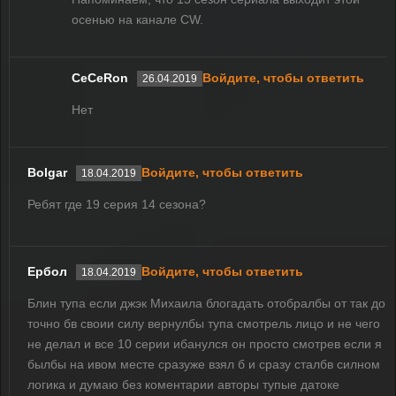
осенью на канале CW.
CeCeRon
Войдите, чтобы ответить
26.04.2019
Нет
Bolgar
Войдите, чтобы ответить
18.04.2019
Ребят где 19 серия 14 сезона?
Ербол
Войдите, чтобы ответить
18.04.2019
Блин тупа если джэк Михаила блогадать отобралбы от так до
точно бв своии силу вернулбы тупа смотрель лицо и не чего
не делал и все 10 серии ибанулся он просто смотрев если я
былбы на ивом месте сразуже взял б и сразу сталбв силном
логика и думаю без коментарии авторы тупые датоке