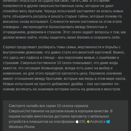
начинает опасаться за судьбу как свою, так и Сэма. В это время
появляются и другие сверхъестественные силы, которые не дают
спокойно жить братьям. Череда испытаний заставляет их искать новые
пути, объединять ресурсы и решать старые тайны, которые почему-то
внезапно снова всплывают. Сложности жизни охотников на этом этапе
очевидны – им приходится балансировать между близостью и
отчуждением, доверием и страхом. Этот сезон задаёт вопросы о том, как
далеко можно зайти, чтобы защитить своих близких и сохранить себя.
Сериал продолжает разбирать темы семьи, жертвенности и борьбы с
внутренними демонами, что давно стало его визитной карточкой. Важно,
что здесь нет пафоса и глянца – все персонажи живые, с ошибками и
страхами. Сверхъестественное 10 сезон показывает, что даже когда
кажется, что ситуация безвыходная, всегда есть шанс на выбор и
изменение, но для этого придётся заплатить цену. Огромное значение
имеют отношения между братьями, которые как якорь в этом мире хаоса.
Новые испытания не просто добавляют драйва – они заставляют по-
новому взглянуть на знакомую историю охоты на демонов и монстров.
Смотрите онлайн все серии 10 сезона сериала
Сверхъестественное на русском языке в хорошем качестве. В
нашем онлайн кинотеатре доступен просмотр с мобильных
устройств и планшетов на платформах
iOS,
Android и
Windows Phone