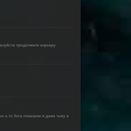
алуйста продолжите корьеру
ын а то бога показали и даже тьму а