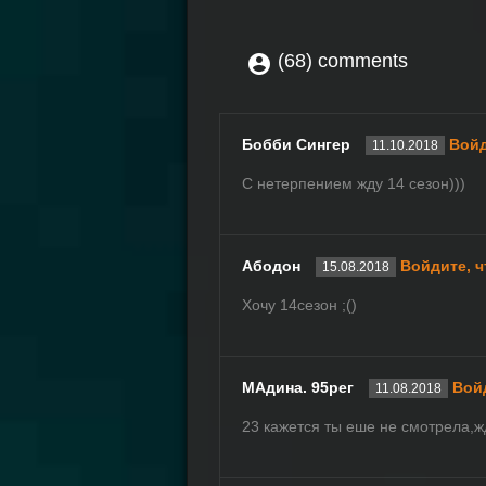
(68) comments
Бобби Сингер
Войд
11.10.2018
С нетерпением жду 14 сезон)))
Абодон
Войдите, 
15.08.2018
Хочу 14сезон ;()
МАдина. 95рег
Вой
11.08.2018
23 кажется ты еше не смотрела,ж