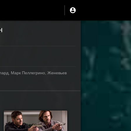
н
пард, Марк Пеллегрино, Женевьев