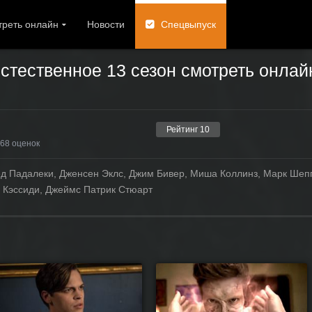
реть онлайн
Новости
Спецвыпуск
стественное 13 сезон смотреть онлай
Рейтинг
10
68
оценок
д Падалеки, Дженсен Эклс, Джим Бивер, Миша Коллинз, Марк Шеп
и Кэссиди, Джеймс Патрик Стюарт