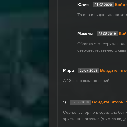
Юлия
Войди
21.02.2020
То оно и видно, что на ка
Максим
Вой
23.08.2019
Обожаю этот сериал пожа
сверхъестественного сым
Мира
Войдите, чт
10.07.2018
А 13сезон сколько серий
:)
Войдите, чтобы 
17.06.2018
Сериал супер но в серилале бог и
христа не показали (я имею вид