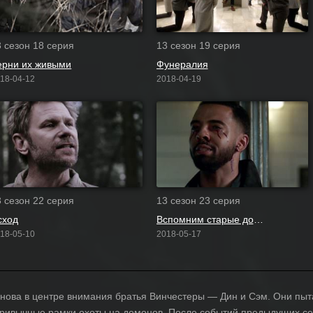
3 сезон 18 серия
13 сезон 19 серия
ерни их живыми
Фунералия
18-04-12
2018-04-19
3 сезон 22 серия
13 сезон 23 серия
сход
Вспомним старые добрые времена
18-05-10
2018-05-17
снова в центре внимания братья Винчестеры — Дин и Сэм. Они пы
привычные рамки охоты на демонов. После событий предыдущих се