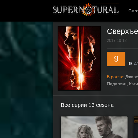
Смот
Сверхъе
2017-10-12
9
27
В ролях:
Джаре
Падалеки, Кэт
Все серии 13 сезона