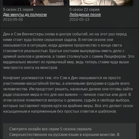
5 сезон 21 серия
5 сезон 22 серия
Две минуты до полуночи
Лебединая песня
2010-05-06
2010-05-13
Дин и Сэм Винчестеры снова в центре событий, но на этот раз перед
ними стоит куда более серьезная задача. В пятом сезоне они
оказываются в ситуации, когда древнее пророчество о конце света
становится реальностью. Братья охотники вынуждены иметь дело с
армией ангелов и демонов, а также столкнуться с самим Люцифером. Это
кардинально меняет их привычный мир, ведь теперь ставки куда выше
чем просто охота на монстров.
Конфликт усиливается тем, что Сэм и Дин оказываются не просто
участниками масштабной битвы, а ключевыми фигурами в судьбе всего
человечества. Им предстоит решить, насколько далеко они готовы зайти
ради спасения мира и что для них важнее — личное счастье или долг. В
этом сезоне появляются вопросы о доверии, судьбе и свободе выбора,
которые заставляют героев идти на крайние меры. Все это делает сезон
насыщенным и напряженным без простых ответов и шаблонов.
Смотрите онлайн все серии 5 сезона сериала
Сверхъестественное на русском языке в хорошем качестве. В