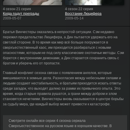
4 сезон 21 серия
4 сезон 22 серия
Когда падут преграды
Восстание Люцифера
2009-05-07
2009-05-14
Братья Винчестеры оказались в непростой ситуации. Сэм недавно
пережил предательство Люцифера, а Дин пытается удержать его на
светлой стороне. В то время как мир всё больше погружается в
сверхъестественный хаос, им приходится разбираться с новыми
опасностями, которым не под силу классические охотничьи методы. Сэм
борется с внутренними демонами, а Дин старается сохранить связь с
братом и уберечь его от пропасти.
Главный конфликт сезона связан с появлением ангелов, которые
вмешиваются в земные дела. Разногласия между небесными силами и
людьми создают нестабильность, и братьям приходится искать ответы
среди загадок, что выходят далеко за рамки их привычного опыта. Это
время, когда старые правила рушатся, а грани между добром и злом
становятся нечеткими. Винчестеры вновь оказываются в центре борьбы
за судьбу мира, где каждый выбор может привести к катастрофе.
Смотрите онлайн все серии 4 сезона сериала
Сверхъестественное на русском языке в хорошем качестве. В