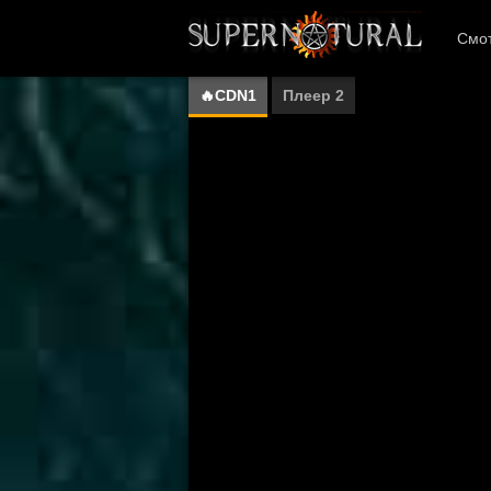
Смот
🔥CDN1
Плеер 2