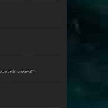
уели этой концовкой)))