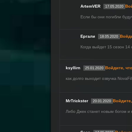
ArtemVER
Во
17.05.2020
Если бы они погибли буду
Ергали
Войди
18.05.2020
Когда выйдет 15 сезон 14
ksyllirn
Войдите, чт
25.01.2020
как долго выходит озвучка NovaFi
MrTrickster
Войдите,
20.01.2020
Либо Джек станет новым богом и 