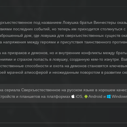
верхъестественное под названием Ловушка братья Винчестеры оказ
виями последних событий, но теперь им приходится столкнуться с
заброшенный дом, где ловушка для сверхъестественных существ ока
за напряжения между героями и присутствия таинственного противн
а на призраков и демонов, но и внутренние конфликты между брать
иями и страхом попасть в ловушку, созданную кем-то изнутри. В
естественные способности и охота на демонов становятся ключевы
воей мрачной атмосферой и неожиданным поворотом в развитии сю
на сериала Сверхъестественное на русском языке в хорошем качес
стройств и планшетов на платформах
iOS,
Android и
Windows