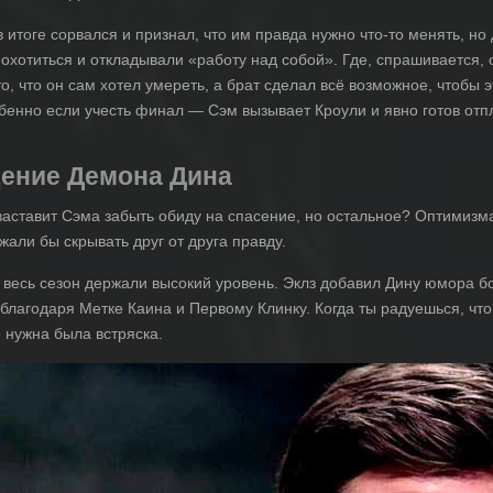
в итоге сорвался и признал, что им правда нужно что-то менять, н
хотиться и откладывали «работу над собой». Где, спрашивается,
, что он сам хотел умереть, а брат сделал всё возможное, чтобы эт
бенно если учесть финал — Сэм вызывает Кроули и явно готов отпл
дение Демона Дина
аставит Сэма забыть обиду на спасение, но остальное? Оптимизм
жали бы скрывать друг от друга правду.
весь сезон держали высокий уровень. Эклз добавил Дину юмора б
благодаря Метке Каина и Первому Клинку. Когда ты радуешься, что
 нужна была встряска.