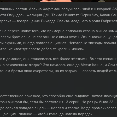
отличный состав. Алайна Хаффман получилась злой и шикарной Аб
оти Омундсон, Фелиция Дэй, Тахмо Пеникетт, Осрик Чау, Каван См
юрприз — возвращение Ричарда Спейта-младшего в роли Габриэля
 не перекрывают того, что примерно половина сезона вышла комк
равляли братьев на не связанные с ними охоты. Эти вылазки ощущ
ли скучными, иногда повторяющимися. Некоторые эпизоды ловили
атление «вот тут просто добавьте крови и кишок».
 и демонов, они становились всё более жёсткими. Вместо изгнани
ой о захваченных людях? Это началось ещё до Метки Каина, и Сэм
енем братья явно очерствели, но их задача — спасать людей от мон
естественное показало, что способно ещё выдавать захватывающие
он выиграл бы, если бы состоял из 13 серий. Но раз уж было 23
гда сериал попадал в цель — цеплял и трогал. Когда промахивалс
ещающим, главное — чтобы команда навела порядок.