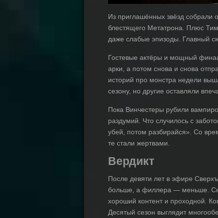
Из приглашённых звёзд собрали 
блестящего Метатрона. Плюс Тим
даже слабые эпизоды. Главный с
Гостевые актёры и мощный финал
арки, а потом снова и снова отп
историй про монстра недели выш
сезону, но другие оставляли впеч
Пока Винчестеры рубили вампиров
раздумий. Что случилось с забот
убей, потом разбирайся». Со врем
те стали жертвами.
Вердикт
После девяти лет в эфире Сверхъ
больше, а филлера — меньше. Сез
хороший контент и проходной. Ко
Десятый сезон выглядит многооб