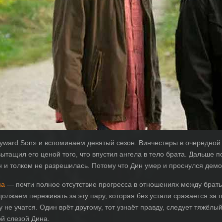
yward Son» и вспоминаем девятый сезон. Винчестеры в очередной 
вытащил его ценой того, что впустил ангела в тело брата. Дальше п
он и толком не разрешилась. Потому что Дин умер и проснулся дем
на
— почти полное отсутствие прогресса в отношениях между брать
олжаем переживать за эту пару, которая без устали сражается за п
у не учатся. Один врёт другому, тот узнаёт правду, следует тяжёлы
й слезой Дина.