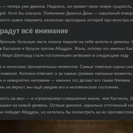
 — теперь уже демона. Надеюсь, он примет свою новую сущность, а
дой. Хотя бы сначала. Появление Демона Дина — серьёзный поворо
росто нужно пережить несколько проходных историй про монстра н
радут всё внимание
ратьев, большую часть сезона тащили на себе ангелы и демоны. 
 Кастиэля и Кроули против Абаддон. Жаль, потому что именно Кас
и Марк Шеппард стали постоянными актёрами в следующем году.
е и несколько пронзительных моментов. Самые тяжёлые сцены сезо
человеком. Коллинз отвечает и за самые громкие смешные моменты.
 и невероятно неловким — именно это делает его таким близким.
ию не вернут, мы ещё увидим его в человеческом состоянии.
ость на вкус — и отреагировал совершенно иначе, чем Кастиэль. 
 вышел на новый уровень. Острые диалоги, идеально отточенный с
 он победит Абаддон, но хотелось бы посмотреть на их противосто