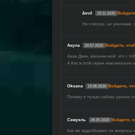
∆evil
Войдите
19.11.2020
Не плюсую, не умножаю, а
Акула
Войдите, что
20.07.2020
Аааа Джек, мальчик мой, что с то
А Кас в этой серии максимально
Oksana
Войдите, чт
15.06.2020
Почему я только сейчас узнала чт
Сэмуэль
Войдите, 
26.05.2020
Как же задалбывают их вопросы «