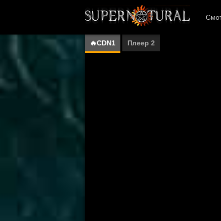
Смот
🔥CDN1
Плеер 2