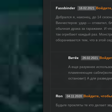
Fassbinder
Войдите,
16.02.2021
Добрался я, наконец, до 14 сезо
Винчестеров: удар — отхватил, б
обычная драка за гаражами. И чт
так огребают каждый раз. Монстры
оборачивается тем, что в этой се
Витёк
Войдит
26.02.2021
А еще разумнее использов
пламенеющие сабли(волнис
остановит) А для разведк
Ron
Войдите, чтобы
04.11.2020
Будьте прокляты те кто делает зв