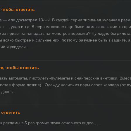
 чтобы ответить
на — еле досмотрел 13-ый. В каждой серии типичная кулачная раз
лок — удар и т.д. В первом сезоне еще были намеки на какие-то пр
о за привычка нападать на монстров первыми? Ну ладно бы дилета
 всяко быстрее и сильнее них, поэтому разумнее быть в защите, а
рии и увидели.
е, чтобы ответить
ать автоматы, пистолеты-пулеметы и снайперские винтовки. Вмест
тая форма лезвия) . Одежду носить из пары слоев кевлара (от пули
и дроны.
 ответить
ук рекламы в 5 раз громче звука основного видео….