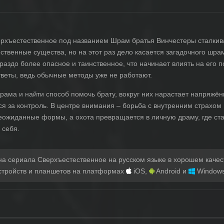
верхъестественное под названием Шрам братья Винчестеры сталки
твенные существа, но на этот раз дело касается загадочного шрам
раздо более опасное и таинственное, что начинает влиять на его п
тветы, ведь обычные методы уже не работают.
ама и найти способ помочь брату, вокруг них нарастает напряжённ
тся за контроль. В центре внимания – борьба с внутренним страхом
еожиданные формы, а охота превращается в личную драму, где ст
 себя.
на сериала Сверхъестественное на русском языке в хорошем качес
стройств и планшетов на платформах
iOS,
Android и
Windows