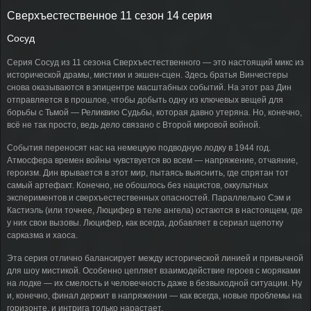
Сверхъестественное 11 сезон 14 серия
Сосуд
Серия Сосуд из 11 сезона Сверхъестественного — это настоящий микс из
исторической драмы, мистики и экшен-сцен. Здесь братья Винчестеры
снова оказываются в эпицентре масштабных событий. На этот раз Дин
отправляется в прошлое, чтобы добыть одну из ключевых вещей для
борьбы с Тьмой — Реликвию Судьбы, которая давно утеряна. Но, конечно,
всё не так просто, ведь дело связано с Второй мировой войной.
События переносят нас на немецкую подводную лодку в 1944 год.
Атмосфера времен войны чувствуется во всем — напряжение, отчаяние,
героизм. Дин врывается в этот мир, пытаясь выяснить, где спрятан тот
самый артефакт. Конечно, не обошлось без нацистов, оккультных
экспериментов и сверхъестественных опасностей. Параллельно Сэм и
Кастиэль (или точнее, Люцифер в теле ангела) остаются в настоящем, где
у них свои вызовы. Люцифер, как всегда, добавляет в сериал щепотку
сарказма и хаоса.
Эта серия отлично балансирует между исторической линией и привычной
для шоу мистикой. Особенно цепляет взаимодействие героев с моряками
на лодке — их смелость и человечность даже в безвыходной ситуации. Ну
и, конечно, финал держит в напряжении — как всегда, новые проблемы на
горизонте, и интрига только нарастает.