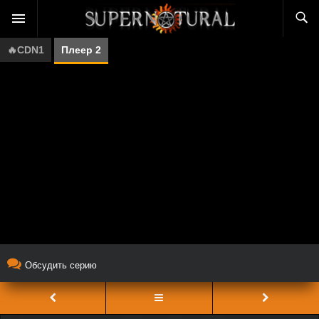
🔥CDN1
Плеер 2
Обсудить серию