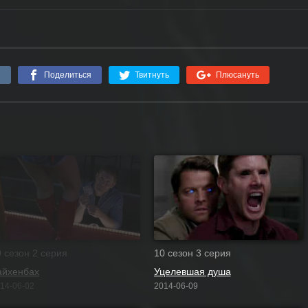
я
Поделиться
Твитнуть
Плюсануть
0 сезон 2 серия
10 сезон 3 серия
айхенбах
Уцелевшая душа
14-06-02
2014-06-09