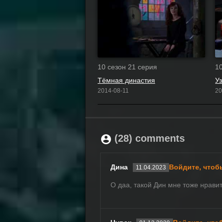
10 сезон 21 серия
1
Тёмная династия
У
2014-08-11
20
(28) comments
Дина
Войдите, чтоб
11.04.2023
О даа, такой Дин мне тоже нрави