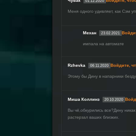
Чувак
Войдите, что
01.12.2020
Меня одного удивляет, как Сэм у
Механ
Войди
23.02.2021
импала на автомате
Rzhevka
Войдите, ч
06.11.2020
Этому бы Дину в напарники безд
Миша Коллинз
Войд
20.10.2020
Вы чё,обкурились все?Дину никак
растерзал ваших близких.