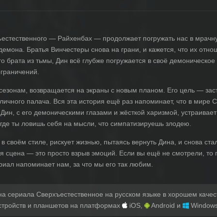
ъестественного — Райхенбах — продолжает погружать нас в мрач
емона. Братья Винчестеры снова на грани, и кажется, что их отно
 брата из тьмы, Дин всё глубже погружается в своё демоническое 
ограничений.
езонам, возвращается на экраны с новым планом. Его цель — заст
 личного палача. Вся эта история ещё раз напоминает, что в мире 
ак Дин, с его демоническими глазами и жёсткой харизмой, устраива
, где ты ловишь себя на мысли, что симпатизируешь злодею.
 в своём стиле, рискует жизнью, пытаясь вернуть Дина, и снова ст
я сцена — это просто взрыв эмоций. Если вы ещё не смотрели, то 
ериал напоминает нам, за что мы его так любим.
на сериала Сверхъестественное на русском языке в хорошем качес
стройств и планшетов на платформах
iOS,
Android и
Windows