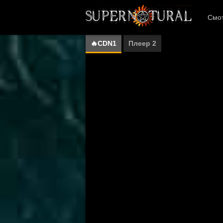
Смот
🔥CDN1
Плеер 2