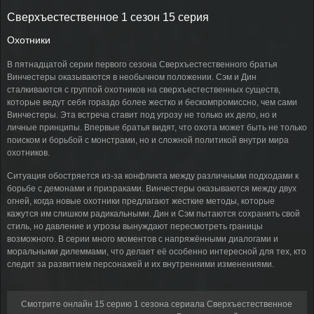
Сверхъестественное 1 сезон 15 серия
Охотники
В пятнадцатой серии первого сезона Сверхъестественного братья
Винчестеры оказываются в необычном положении. Сэм и Дин
сталкиваются с группой охотников на сверхъестественных существ,
которые ведут себя гораздо более жестко и бескомпромиссно, чем сами
Винчестеры. Эта встреча ставит под угрозу не только их дело, но и
личные принципы. Впервые братья видят, что охота может быть не только
поиском и борьбой с монстрами, но и сложной политикой внутри мира
охотников.
Ситуация обостряется из-за конфликта между различными подходами к
борьбе с демонами и призраками. Винчестеры оказываются между двух
огней, когда новые охотники предлагают жесткие методы, которые
кажутся им слишком радикальными. Дин и Сэм пытаются сохранить свой
стиль, но давление и угрозы вынуждают пересмотреть границы
возможного. В серии много моментов с напряжёнными диалогами и
моральными дилеммами, что делает её особенно интересной для тех, кто
следит за развитием персонажей и их внутренними изменениями.
Смотрите онлайн 15 серию 1 сезона сериала Сверхъестественное