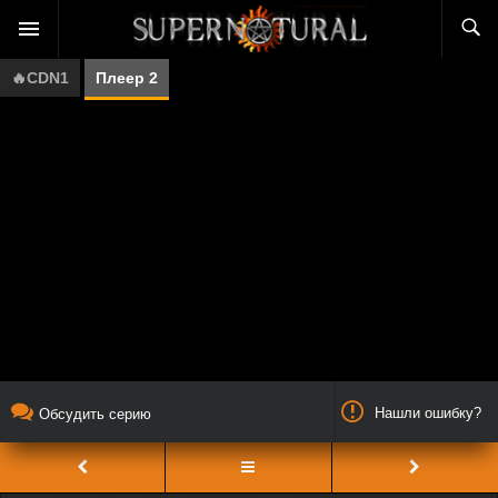
🔥CDN1
Плеер 2
Нашли ошибку?
Обсудить серию