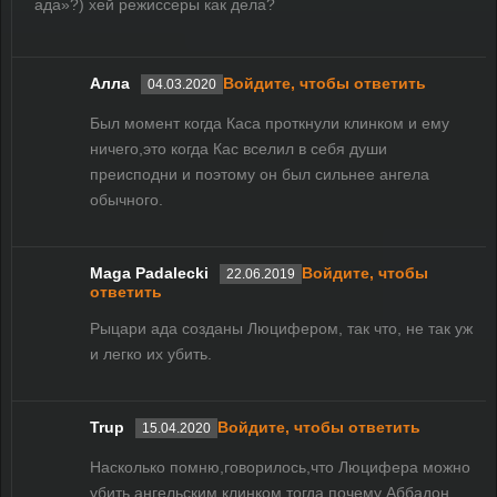
ада»?) хей режиссеры как дела?
Алла
Войдите, чтобы ответить
04.03.2020
Был момент когда Каса проткнули клинком и ему
ничего,это когда Кас вселил в себя души
преисподни и поэтому он был сильнее ангела
обычного.
Maga Padalecki
Войдите, чтобы
22.06.2019
ответить
Рыцари ада созданы Люцифером, так что, не так уж
и легко их убить.
Trup
Войдите, чтобы ответить
15.04.2020
Насколько помню,говорилось,что Люцифера можно
убить ангельским клинком,тогда почему Аббадон