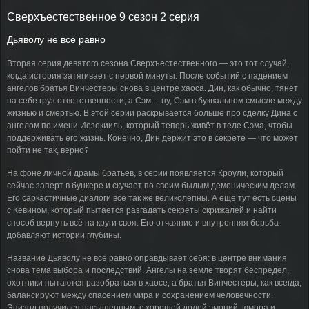
Сверхъестественное 9 сезон 2 серия
Дьяволу не всё равно
Вторая серия девятого сезона Сверхъестественного — это тот случай,
когда история затягивает с первой минуты. После событий с падением
ангелов братья Винчестеры снова в центре хаоса. Дин, как обычно, тянет
на себе груз ответственности, а Сэм… ну, Сэм в буквальном смысле между
жизнью и смертью. В этой серии раскрывается больше про сделку Дина с
ангелом по имени Иезекииль, который теперь живёт в теле Сэма, чтобы
поддерживать его жизнь. Конечно, Дин держит это в секрете — что может
пойти не так, верно?
На фоне личной драмы братьев, в серии появляется Кроули, который
сейчас заперт в бункере и скучает по своим былым демоническим делам.
Его саркастичные диалоги всё так же великолепны. А ещё тут есть сцены
с Кевином, который пытается разгадать секреты скрижалей и найти
способ вернуть всё на круги своя. Его отчаяние и внутренняя борьба
добавляют истории глубины.
Название Дьяволу не всё равно оправдывает себя: в центре внимания
снова тема выбора и последствий. Ангелы на земле творят беспредел,
охотники пытаются разобраться в хаосе, а братья Винчестеры, как всегда,
балансируют между спасением мира и сохранением человечности.
Эпизод получился насыщенным, с хорошей долей эмоций, юмора и,