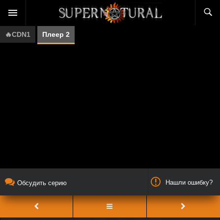
🔥CDN1
Плеер 2
Нашли ошибку?
Обсудить серию