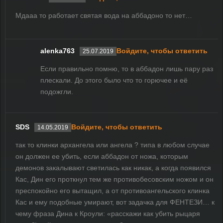
Мдааа то работает святая вода на аббадоно то нет…
alenka763
Войдите, чтобы ответить
25.07.2019
Если правильно помню, то в аббадон лишь пару раз
плескали. До этого было что то горючее и её
подожгли.
SDS
Войдите, чтобы ответить
14.05.2019
так то клинки архангела или ангела ? типа в любом случае
он должен ее убить, если аббадон от ножа, которым
демонов закалывают светилась как никак, а когда появился
Кас, Дин его проткнул тем же противобесовским ножом и он
преспокойно его вытащил, а от противоангельского клинка
Кас и ему подобные умирают, вот задачка для ФЕНТЕЗИ… к
чему фраза Дина к Кроули: «расскажи как убить рыцаря