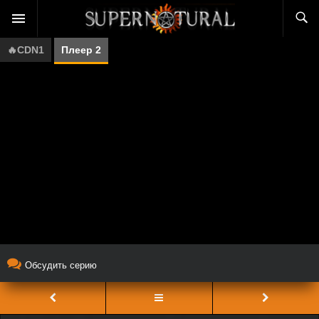
🔥CDN1
Плеер 2
Обсудить серию