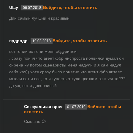
Ulay
Войдите, чтобы ответить
06.07.2018
Дин самый лучший и красивый
прдродр
Войдите, чтобы ответить
19.03.2018
вот гении вот они меня обдуриили
. сразу пончл что агент фбр ниспроста появился думал он
сирена ну потом сценаристы меня надули и я сам надул
себя хах)) хотя сразу было понятно что агент фбр читает
мысли вот и все, та и тупость откуда цветкам взяться то???
да уж, вот я доверчивый
Сексуальная врач
Войдите, чтобы
01.07.2019
ответить
Смешно 😉