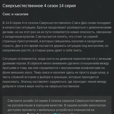
Сверхъестественное 4 сезон 14 серия
Секс и насилие
В 14-й серии 4-го сезона Сверхъестественного Сэм и Дин снова попадают
в непростую ситуацию. Братья продолжают разбираться с демоническими
делами, но на этот раз на их пути появляется новая опасность, связанная
с загадочным культом. Сэм пытается понять, что стоит за серией
странных преступлений, в которых смешались насилие и загадочная
страсть. Дин в это время пытается держать ситуацию под контролем, но
напряжение растёт, и старые раны дают о себе знать.
Ситуация осложняется, когда охота на демонов переплетается с личными
драмами героев. В сериале много внимания уделено отношениям между
братьями и тому, как они справляются с внутренними конфликтами на
фоне внешних угроз. Тема секса и насилия здесь не просто ради шока, а
часть сложной истории о выборе и границах, которые приходится
пересекать. Эпизод заставляет задуматься, где проходит линия между
добром и злом в мире охоты на сверхъестественное.
Смотрите онлайн 14 серию 4 сезона сериала Сверхъестественное
на русском языке в хорошем качестве. В нашем онлайн кинотеатре
доступен просмотр с мобильных устройств и планшетов на